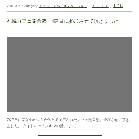
2018.8.2
category
リニューアル・リノベーション
インテリア
未分類
札幌カフェ開業塾 4講目に参加させて頂きました。
7/27日に新琴似のcafe自休自足で行われたカフェ開業塾に登壇させて頂き
ました。 タイトルは「スキマの話」です。 …