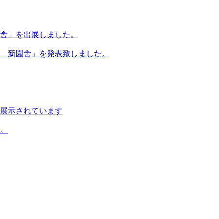
舎」を出展しました。
園 新園舎」を発表致しました。
展示されています
。