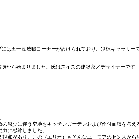
ザインショップには五十嵐威暢コーナーが設けられており、別棟ギャラ
講演から始まりました。氏はスイスの建築家／デザイナーです
。
数の減少に伴う空地をキッチンガーデンおよび作付面積を考え
動力に感銘しました。
う視点があり、この（エリオ）もそんなユーモアのセンスから