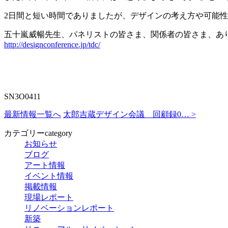
2日間と短い時間でありましたが、デザインの考え方や可能
五十嵐威暢先生、パネリストの皆さま、関係者の皆さま、あ
http://designconference.jp/tdc/
SN3O0411
最新情報一覧へ
太郎吉蔵デザイン会議 回顧録0…
>
カテゴリー
category
お知らせ
ブログ
アート情報
イベント情報
掲載情報
現場レポート
リノベーションレポート
新築