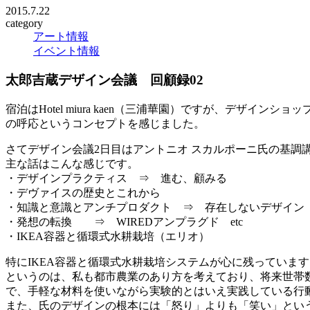
2015.7.22
category
アート情報
イベント情報
太郎吉蔵デザイン会議 回顧録02
宿泊はHotel miura kaen（三浦華園）ですが、デ
の呼応というコンセプトを感じました。
さてデザイン会議2日目はアントニオ スカルポーニ氏の基調
主な話はこんな感じです。
・デザインプラクティス ⇒ 進む、顧みる
・デヴァイスの歴史とこれから
・知識と意識とアンチプロダクト ⇒ 存在しないデザイン
・発想の転換 ⇒ WIREDアンプラグド etc
・IKEA容器と循環式水耕栽培（エリオ）
特にIKEA容器と循環式水耕栽培システムが心に残っています
というのは、私も都市農業のあり方を考えており、将来世帯
で、手軽な材料を使いながら実験的とはいえ実践している行
また、氏のデザインの根本には「怒り」よりも「笑い」とい