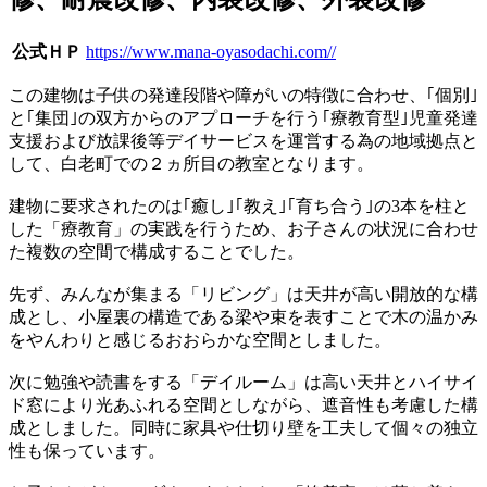
公式ＨＰ
https://www.mana-oyasodachi.com//
この建物は子供の発達段階や障がいの特徴に合わせ、
｢個別｣
と
｢集団｣
の双方からのアプローチを行う｢療教育型｣児童発達
支援および放課後等デイサービスを運営する為の地域拠点と
して、白老町での２ヵ所目の教室となります。
建物に要求されたのは｢癒し｣
｢教え｣
｢育ち合う｣
の3本を柱と
した「療教育」の実践を行うため、お子さんの状況に合わせ
た複数の空間で構成することでした。
先ず、みんなが集まる「リビング」は天井が高い開放的な構
成とし、小屋裏の構造である梁や束を表すことで木の温かみ
をやんわりと感じるおおらかな空間としました。
次に勉強や読書をする「デイルーム」は高い天井とハイサイ
ド窓により光あふれる空間としながら、遮音性も考慮した構
成としました。同時に家具や仕切り壁を工夫して個々の独立
性も保っています。